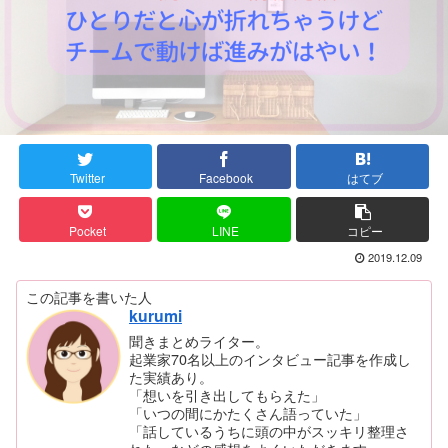
Twitter
Facebook
はてブ
Pocket
LINE
コピー
2019.12.09
この記事を書いた人
kurumi
聞きまとめライター。
起業家70名以上のインタビュー記事を作成し
た実績あり。
「想いを引き出してもらえた」
「いつの間にかたくさん語っていた」
「話しているうちに頭の中がスッキリ整理さ