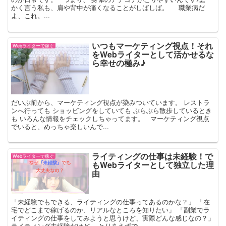
かく言う私も、肩や背中が痛くなることがしばしば。 職業病だ
よ、これ。...
いつもマーケティング視点！それ
Webライターで稼ぐ
をWebライターとして活かせるな
ら幸せの極み♪
だいぶ前から、マーケティング視点が染みついています。 レストラ
ンへ行っても ショッピングをしていても ぶらぶら散歩しているとき
も いろんな情報をチェックしちゃってます。 マーケティング視点
でいると、めっちゃ楽しいんで...
ライティングの仕事は未経験！で
Webライターで稼ぐ
もWebライターとして独立した理
由
「未経験でもできる、ライティングの仕事ってあるのかな？」 「在
宅でどこまで稼げるのか、リアルなところを知りたい」 「副業でラ
イティングの仕事をしてみようと思うけど、実際どんな感じなの？」
ライティング未経験だけど、 とりあえずで...