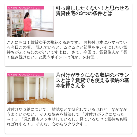
引っ越ししたくない！と思わせる
がんばらない賃貸インテリア
賃貸住宅の3つの条件とは
こんにちは！賃貸女子の飛花くるみです。 お片付け本にハマってい
る今日この頃。 読んでいると、ムクムクと部屋をキレイにしたい気
持ちがふくらむのがいいですよね。 さて、今回は、賃貸住人が「長
く住み続けたい」と思うポイントは何か、をお伝...
片付けがラクになる収納のバラン
がんばらない賃貸インテリア
スとは？賃貸でも使える収納の基
本を押さえる
片付けや収納について、 雑誌などで研究しているけれど、なかなか
うまくいかない。 そんな悩みを解決して 「片付けがラクになった
～！」 「見た目もスッキリしているし、見ているだけで気持ちも晴
ればれする！」 そんな、心からワクワクす...