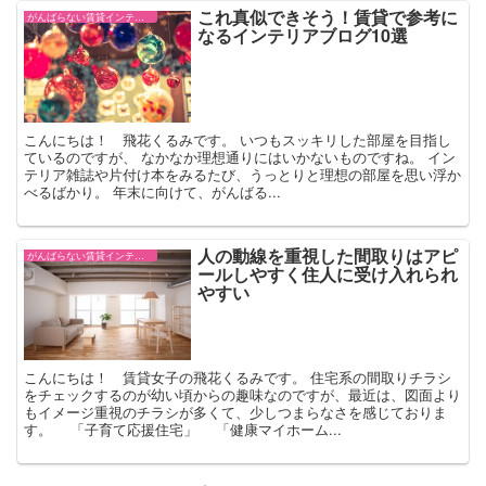
これ真似できそう！賃貸で参考に
がんばらない賃貸インテリア
なるインテリアブログ10選
こんにちは！ 飛花くるみです。 いつもスッキリした部屋を目指し
ているのですが、 なかなか理想通りにはいかないものですね。 イン
テリア雑誌や片付け本をみるたび、うっとりと理想の部屋を思い浮か
べるばかり。 年末に向けて、がんばる...
人の動線を重視した間取りはアピ
がんばらない賃貸インテリア
ールしやすく住人に受け入れられ
やすい
こんにちは！ 賃貸女子の飛花くるみです。 住宅系の間取りチラシ
をチェックするのが幼い頃からの趣味なのですが、最近は、図面より
もイメージ重視のチラシが多くて、少しつまらなさを感じておりま
す。 「子育て応援住宅」 「健康マイホーム...